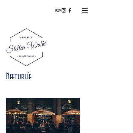
Næturlíf