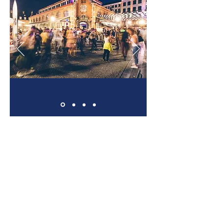
Ferðir
Til baka