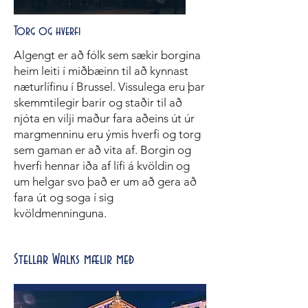
Torg og hverfi
Algengt er að fólk sem sækir borgina
heim leiti í miðbæinn til að kynnast
næturlífinu í Brussel. Vissulega eru þar
skemmtilegir barir og staðir til að
njóta en vilji maður fara aðeins út úr
margmenninu eru ýmis hverfi og torg
sem gaman er að vita af. Borgin og
hverfi hennar iða af lífi á kvöldin og
um helgar svo það er um að gera að
fara út og soga í sig
kvöldmenninguna.
Stellar Walks mælir með