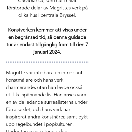
Casabianca, som har målat
förstorade delar av Magrittes verk på
olika hus i centrala Bryssel.
Konstverken kommer att visas under
en begränsad tid, så denna guidade
tur är endast tillgänglig fram till den 7
januari 2024.
Magritte var inte bara en intressant
konstmålare och hans verk
charmerande, utan han levde också
ett lika spännande liv. Han anses vara
en av de ledande surrealisterna under
förra seklet, och hans verk har
inspirerat andra konstnärer, samt dykt
upp regelbundet i popkulturen.
Under turen diskuterar vi livet,