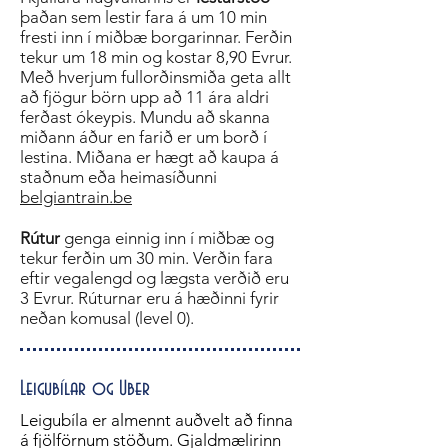
þaðan sem lestir fara á um 10 min
fresti inn í miðbæ borgarinnar. Ferðin
tekur um 18 min og kostar 8,90 Evrur.
Með hverjum fullorðinsmiða geta allt
að fjögur börn upp að 11 ára aldri
ferðast ókeypis. Mundu að skanna
miðann áður en farið er um borð í
lestina. Miðana er hægt að kaupa á
staðnum eða heimasíðunni
belgiantrain.be
Rútur
genga einnig inn í miðbæ og
tekur ferðin um 30 min. Verðin fara
eftir vegalengd og lægsta verðið eru
3 Evrur. Rúturnar eru á hæðinni fyrir
neðan komusal (level 0).
Leigubílar og Uber
Leigubíla er almennt auðvelt að finna
á fjölförnum stöðum. Gjaldmælirinn