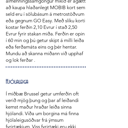
almenningssamgöngur mikið er ágætt
að kaupa hlaðanlegt MOBIB kort sem
seld eru í sölubásum á metrostöðvum
eða gegnum GO Easy. Með slíku korti
kostar ferðin 2,10 Evrur í stað 2,50
Evrur fyrir stakan miða. Ferðin er opin
í 60 min og þú getur skipt á milli leiða
eða ferðamáta eins og þér hentar.
Mundu að skanna miðann við upphaf
og lok ferðar .
Hjólaleiga
Í miðbæ Brussel getur umferðin oft
verið mjög þung og þar af leiðandi
kemst maður hraðar leiða sinna
hjólandi. Víða um borgina má finna
hjólaleigusöðvar frá ýmsum
fyrirtækjum. Viss fyrirtæki eru ekki