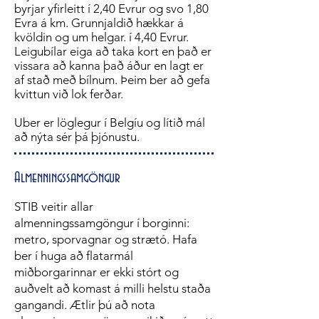
byrjar yfirleitt í 2,40 Evrur og svo 1,80
Evra á km. Grunnjaldið hækkar á
kvöldin og um helgar. í 4,40 Evrur.
Leigubílar eiga að taka kort en það er
vissara að kanna það áður en lagt er
af stað með bílnum. Þeim ber að gefa
kvittun við lok ferðar.
Uber er löglegur í Belgíu og lítið mál
að nýta sér þá þjónustu.
Almenningssamgöngur
STIB veitir
allar
almenningssamgöngur í borginni:
metro, sporvagnar og strætó. Hafa
ber í huga að flatarmál
miðborgarinnar er ekki stórt og
auðvelt að komast á milli helstu staða
gangandi. Ætlir þú að nota