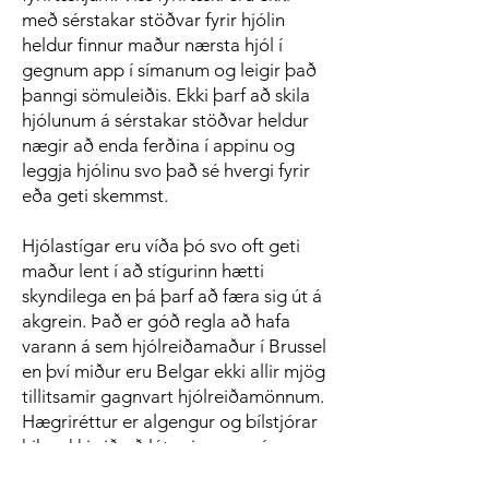
með sérstakar stöðvar fyrir hjólin
heldur finnur maður nærsta hjól í
gegnum app í símanum og leigir það
þanngi sömuleiðis. Ekki þarf að skila
hjólunum á sérstakar stöðvar heldur
nægir að enda ferðina í appinu og
leggja hjólinu svo það sé hvergi fyrir
eða geti skemmst.
Hjólastígar eru víða þó svo oft geti
maður lent í að stígurinn hætti
skyndilega en þá þarf að færa sig út á
akgrein. Það er góð regla að hafa
varann á sem hjólreiðamaður í Brussel
en því miður eru Belgar ekki allir mjög
tillitsamir gagnvart hjólreiðamönnum.
Hægriréttur er algengur og bílstjórar
hika ekki við að láta sig gossa í
beygjurnar ef þeir eiga réttinn.