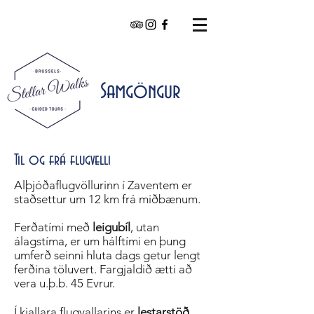
Samgöngur
Til og frá flugvelli
Alþjóðaflugvöllurinn í Zaventem er
staðsettur um 12 km frá miðbænum.
Ferðatími með
leigubíl
, utan
álagstíma, er um hálftími en þung
umferð seinni hluta dags getur lengt
ferðina töluvert. Fargjaldið ætti að
vera u.þ.b. 45 Evrur.
Í kjallara flugvallarins er
lestarstöð